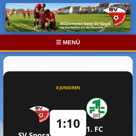
MENÜ
E-JUNIOREN
1:10
1. FC
SV Spora