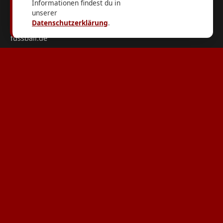
Informationen findest du in
unserer
Datenschutzerklärung
.
Kurzlinks
fussball.de
FuPa.net
Fußballverband Sachsen-Anhalt
KFV Burgenland
Social Media
Interner Login
© 2026 SV Spora e.V. Alle Rechte vorbehalten.