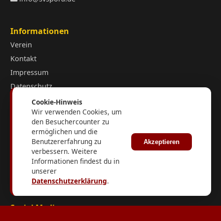
Informationen
Verein
Kontakt
Impressum
Datenschutz
Cookie-Hinweis
Wir verwenden Cookies, um
Kurzlinks
den Besuchercounter zu
ermöglichen und die
fussball.de
Benutzererfahrung zu
Akzeptieren
FuPa.net
verbessern. Weitere
Fußballverband Sachsen-Anhalt
Informationen findest du in
unserer
KFV Burgenland
Datenschutzerklärung
.
Social Media