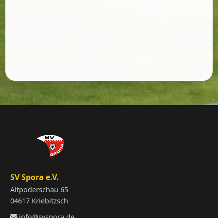
SV Spora e.V.
Altpoderschau 65
04617 Kriebitzsch
info@svspora.de