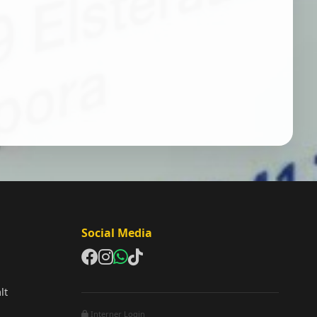
Social Media
lt
Interner Login