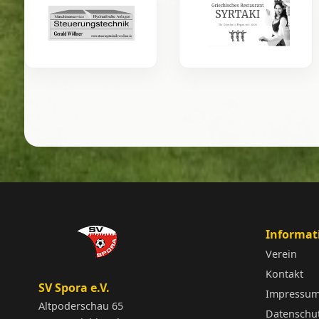
Informat
Verein
Kontakt
SV Spora e.V.
Impressu
Altpoderschau 65
Datenschu