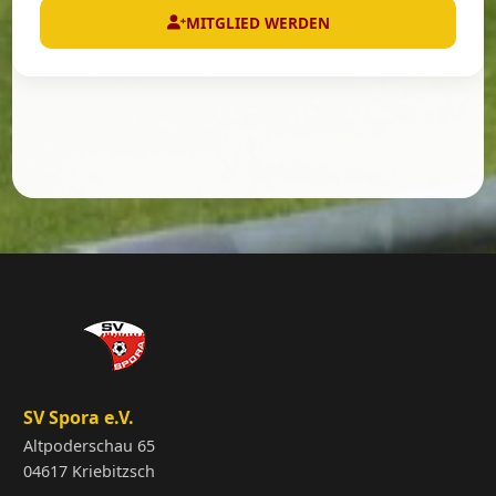
MITGLIED WERDEN
SV Spora e.V.
Altpoderschau 65
04617 Kriebitzsch