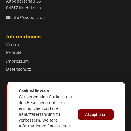
Altpoderschau 65
04617 Kriebitzsch
info@svspora.de
Informationen
Verein
Kontakt
Impressum
Datenschutz
Kurzlinks
Cookie-Hinweis
Wir verwenden Cookies, um
fussball.de
den Besuchercounter zu
FuPa.net
ermöglichen und die
Fußballverband Sachsen-Anhalt
Benutzererfahrung zu
Akzeptieren
verbessern. Weitere
KFV Burgenland
Informationen findest du in