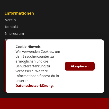
Informationen
Verein
Kontakt
Impressum
Datenschutz
Cookie-Hinweis
Wir verwenden Cookies, um
den Besuchercounter zu
Kurzlinks
ermöglichen und die
fussball.de
Benutzererfahrung zu
Akzeptieren
FuPa.net
verbessern. Weitere
Informationen findest du in
Fußballverband Sachsen-Anhalt
unserer
KFV Burgenland
Datenschutzerklärung
.
Social Media