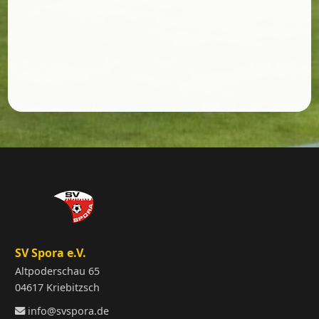
SV Spora e.V.
Altpoderschau 65
04617 Kriebitzsch
info@svspora.de