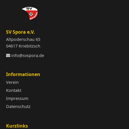
SV Spora e.V.
Altpoderschau 65
04617 Kriebitzsch
info@svspora.de
Informationen
Verein
Kontakt
Impressum
Datenschutz
Kurzlinks