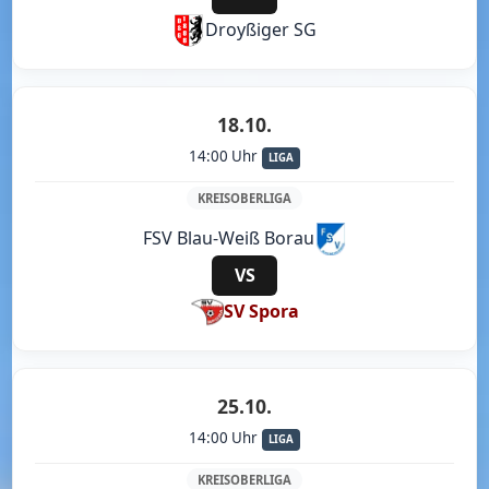
Droyßiger SG
18.10.
14:00 Uhr
LIGA
KREISOBERLIGA
FSV Blau-Weiß Borau
VS
SV Spora
25.10.
14:00 Uhr
LIGA
KREISOBERLIGA