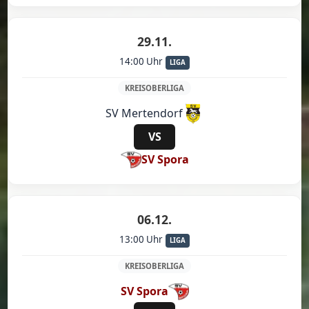
29.11.
14:00 Uhr
LIGA
KREISOBERLIGA
SV Mertendorf
VS
SV Spora
06.12.
13:00 Uhr
LIGA
KREISOBERLIGA
SV Spora