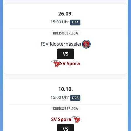
26.09.
15:00 Uhr
LIGA
KREISOBERLIGA
FSV Klosterhäseler
VS
SV Spora
10.10.
15:00 Uhr
LIGA
KREISOBERLIGA
SV Spora
VS