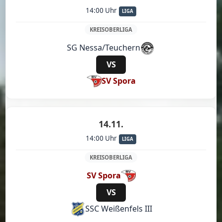
14:00 Uhr
LIGA
KREISOBERLIGA
SG Nessa/Teuchern
VS
SV Spora
14.11.
14:00 Uhr
LIGA
KREISOBERLIGA
SV Spora
VS
SSC Weißenfels III