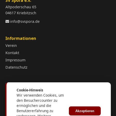
SV Spora e.V.
Altpoderschau 65
04617 Kriebitzsch
info@svspora.de
Informationen
Verein
Kontakt
Impressum
Datenschutz
Kurzlinks
Cookie-Hinweis
fussball.de
Wir verwenden Cookies, um
FuPa.net
den Besuchercounter zu
ermöglichen und die
Fußballverband Sachsen-Anhalt
Benutzererfahrung zu
Akzeptieren
KFV Burgenland
verbessern. Weitere