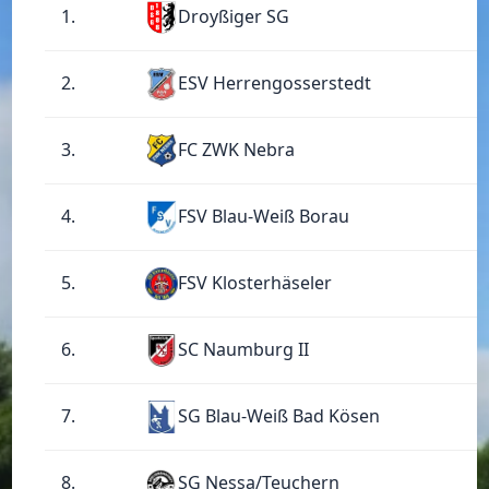
1.
Droyßiger SG
2.
ESV Herrengosserstedt
3.
FC ZWK Nebra
4.
FSV Blau-Weiß Borau
5.
FSV Klosterhäseler
6.
SC Naumburg II
7.
SG Blau-Weiß Bad Kösen
8.
SG Nessa/Teuchern