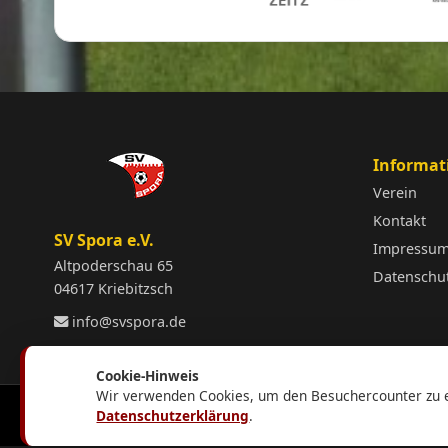
Informat
Verein
Kontakt
SV Spora e.V.
Impressu
Altpoderschau 65
Datenschu
04617 Kriebitzsch
info@svspora.de
Cookie-Hinweis
Wir verwenden Cookies, um den Besuchercounter zu e
Datenschutzerklärung
.