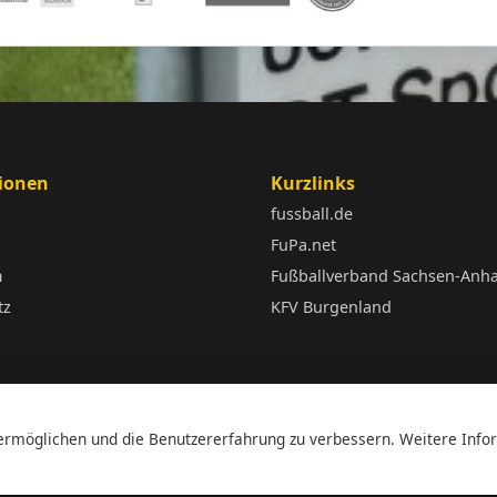
ionen
Kurzlinks
fussball.de
FuPa.net
m
Fußballverband Sachsen-Anha
tz
KFV Burgenland
rmöglichen und die Benutzererfahrung zu verbessern. Weitere Infor
© 2026 SV Spora e.V. Alle Rechte vorbehalten.