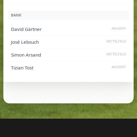
BANK
David Gärtner
ANGRIFF
José Lebsuch
MITTELFELD
Simon Arsand
MITTELFELD
Tizian Tost
ANGRIFF