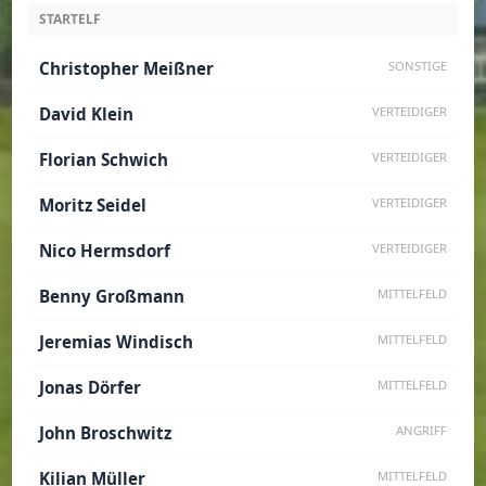
STARTELF
Christopher Meißner
SONSTIGE
David Klein
VERTEIDIGER
Florian Schwich
VERTEIDIGER
Moritz Seidel
VERTEIDIGER
Nico Hermsdorf
VERTEIDIGER
Benny Großmann
MITTELFELD
Jeremias Windisch
MITTELFELD
Jonas Dörfer
MITTELFELD
John Broschwitz
ANGRIFF
Kilian Müller
MITTELFELD