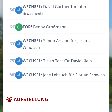
WECHSEL:
David Gärtner für John
56'
Broschwitz
61'
TOR!
Benny Großmann
WECHSEL:
Simon Arsand für Jeremias
63'
Windisch
75'
WECHSEL:
Tizian Tost für David Klein
88'
WECHSEL:
José Lebsuch für Florian Schwich
AUFSTELLUNG