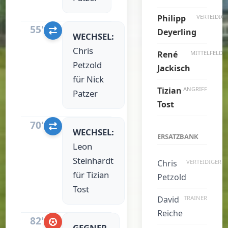
Philipp
VERTEIDIG
55'
Deyerling
WECHSEL:
Chris
René
MITTELFELD
Petzold
Jackisch
für Nick
Tizian
ANGRIFF
Patzer
Tost
70'
WECHSEL:
ERSATZBANK
Leon
Steinhardt
Chris
VERTEIDIGER
für Tizian
Petzold
Tost
David
TRAINER
Reiche
82'
GEGNER-