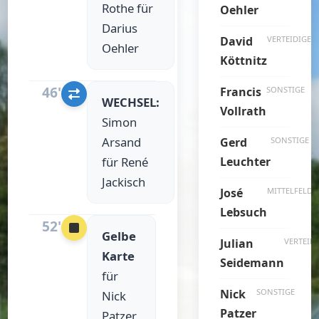
Rothe für
Oehler
Darius
David
VERTEIDIGER
Oehler
Köttnitz
46'
Francis
SONSTIGE
WECHSEL:
Vollrath
Simon
Arsand
Gerd
SONSTIGE
für René
Leuchter
Jackisch
José
MITTELFELD
Lebsuch
52'
Gelbe
Julian
VERTEID
Karte
Seidemann
für
Nick
SONSTIGE
Nick
Patzer
Patzer