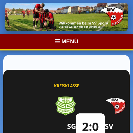
MENÜ
KREISKLASSE
2:0
SG
SV