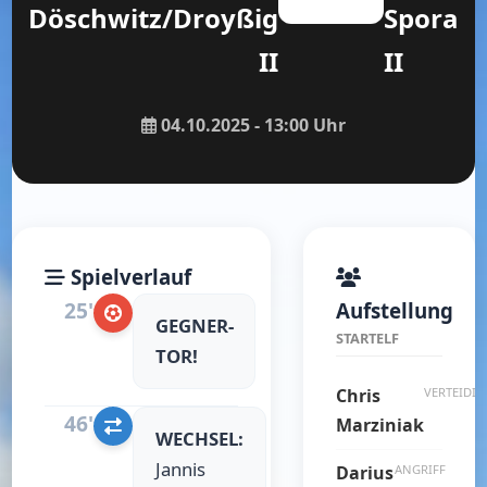
Döschwitz/Droyßig
Spora
II
II
04.10.2025 - 13:00 Uhr
Spielverlauf
25'
Aufstellung
GEGNER-
STARTELF
TOR!
Chris
VERTEIDIG
46'
Marziniak
WECHSEL:
Jannis
Darius
ANGRIFF