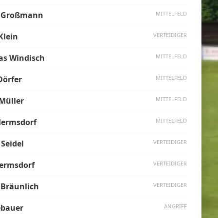
 Großmann
MITTELFELD
Klein
VERTEIDIGER
as Windisch
MITTELFELD
Dörfer
MITTELFELD
 Müller
MITTELFELD
Hermsdorf
MITTELFELD
 Seidel
VERTEIDIGER
ermsdorf
VERTEIDIGER
 Bräunlich
VERTEIDIGER
ebauer
ANGRIFF