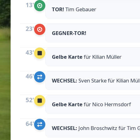
13'
TOR!
Tim Gebauer
23'
GEGNER-TOR!
43'
Gelbe Karte
für Kilian Müller
46'
WECHSEL:
Sven Starke für Kilian Mül
52'
Gelbe Karte
für Nico Hermsdorf
64'
WECHSEL:
John Broschwitz für Tim 