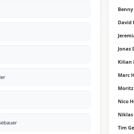
Benny
David 
Jeremi
Jonas 
Kilian
Marc 
ler
Moritz
Nico H
Niklas
Gebauer
Tim G