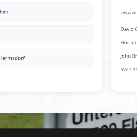
lein
ERSATZ
David 
Floria
John B
 Hermsdorf
Sven S