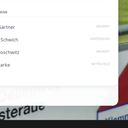
BANK
Gärtner
ANGRIFF
n Schwich
VERTEIDIGER
roschwitz
ANGRIFF
tarke
MITTELFELD