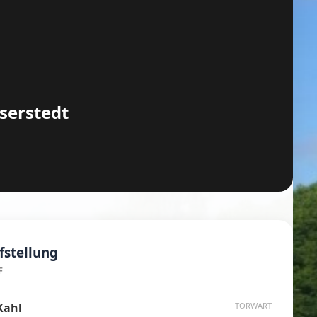
serstedt
stellung
F
Kahl
TORWART