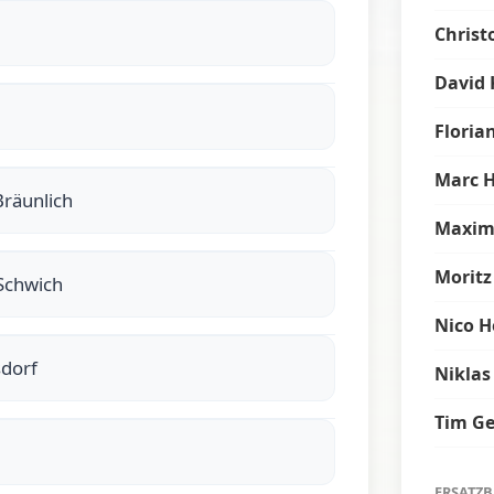
Christ
David 
Floria
Marc 
Bräunlich
Maxim
Moritz
 Schwich
Nico H
sdorf
Niklas
Tim G
ERSATZ