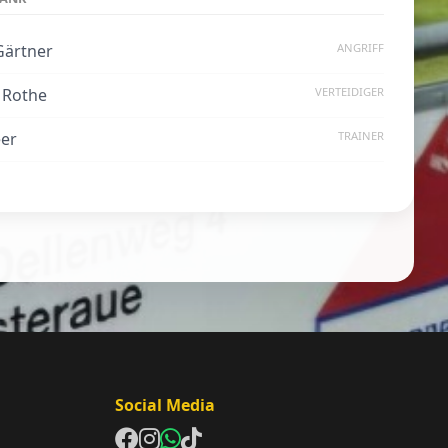
Gärtner
ANGRIFF
 Rothe
VERTEIDIGER
eer
TRAINER
Social Media