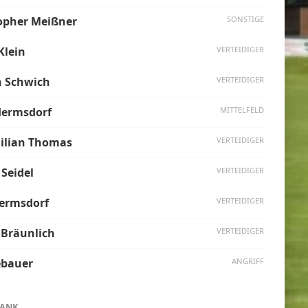
opher Meißner
SONSTIGE
Klein
VERTEIDIGER
n Schwich
VERTEIDIGER
Hermsdorf
MITTELFELD
ilian Thomas
VERTEIDIGER
 Seidel
VERTEIDIGER
ermsdorf
VERTEIDIGER
 Bräunlich
VERTEIDIGER
ebauer
ANGRIFF
BANK