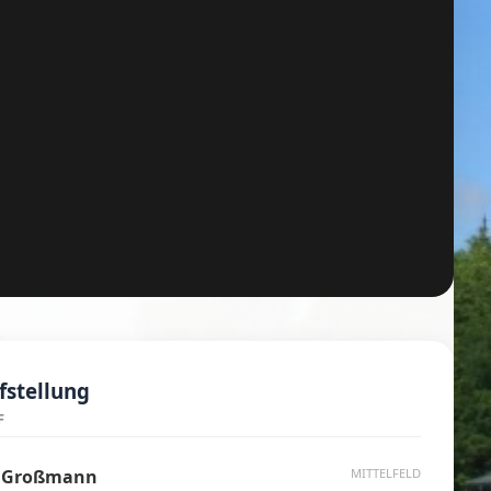
stellung
F
 Großmann
MITTELFELD