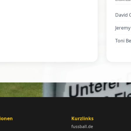
David 
Jeremy
Toni B
ionen
Kurzlinks
fussball.de