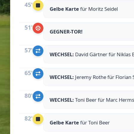
45'
Gelbe Karte
für Moritz Seidel
51'
GEGNER-TOR!
57'
WECHSEL:
David Gärtner für Niklas 
65'
WECHSEL:
Jeremy Rothe für Florian
80'
WECHSEL:
Toni Beer für Marc Herm
82'
Gelbe Karte
für Toni Beer