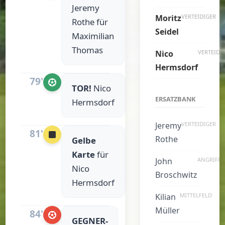
Jeremy
Moritz
VERTEIDIGER
Rothe für
Seidel
Maximilian
Thomas
Nico
VERTEIDI
Hermsdorf
79'
TOR!
Nico
ERSATZBANK
Hermsdorf
Jeremy
VERTEIDIGER
81'
Rothe
Gelbe
Karte
für
John
ANGRIFF
Nico
Broschwitz
Hermsdorf
Kilian
MITTELFELD
Müller
84'
GEGNER-