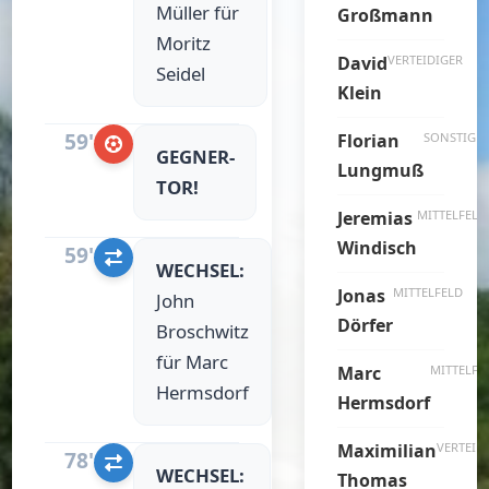
Müller für
Großmann
Moritz
David
VERTEIDIGER
Seidel
Klein
59'
Florian
SONSTIGE
GEGNER-
Lungmuß
TOR!
Jeremias
MITTELFELD
Windisch
59'
WECHSEL:
Jonas
MITTELFELD
John
Dörfer
Broschwitz
für Marc
Marc
MITTELFE
Hermsdorf
Hermsdorf
Maximilian
VERTEID
78'
WECHSEL:
Thomas