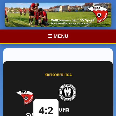
MENÜ
KREISOBERLIGA
4:2
VfB
SV