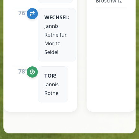
Broschwitz
76'
WECHSEL:
Jannis
Rothe für
Moritz
Seidel
78'
TOR!
Jannis
Rothe