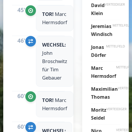
David
VERTEIDIGER
45'
Klein
TOR!
Marc
Hermsdorf
Jeremias
MITTELFELD
Windisch
46'
WECHSEL:
Jonas
MITTELFELD
John
Dörfer
Broschwitz
Marc
MITTELFE
für Tim
Hermsdorf
Gebauer
Maximilian
VERTEID
60'
Thomas
TOR!
Marc
Hermsdorf
Moritz
VERTEIDIGER
Seidel
60'
WECHSEL:
Nico
VERTEIDI