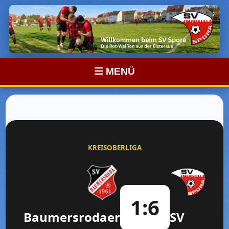
MENÜ
KREISOBERLIGA
1:6
Baumersrodaer
SV