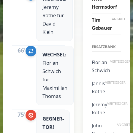
Jeremy
Hermsdorf
Rothe für
Tim
ANGRIFF
David
Gebauer
Klein
ERSATZBANK
66'
WECHSEL:
Florian
VERTEIDIGER
Florian
Schwich
Schwich
für
Jannis
VERTEIDIGER
Maximilian
Rothe
Thomas
Jeremy
VERTEIDIGER
Rothe
75'
GEGNER-
John
ANGRIFF
TOR!