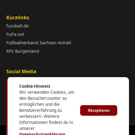
Kurzlinks
fussball.de
FuPa.net
Fußballverband Sachsen-Anhalt
KFV Burgenland
Social Media
Cookie-Hinweis
Wir verwenden Cookies, um
den Besuchercounter zu
ermöglichen und die
Interner Login
Benutzererfahrung zu
Akzeptieren
verbessern. Weitere
Informationen findest du in
unserer
© 2026 SV Spora e.V. Alle Rechte vorbehalten.
Datenschutzerklärung
.